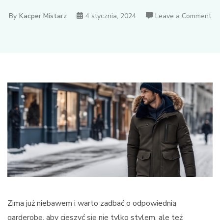
on
By
Kacper Mistarz
4 stycznia, 2024
Leave a Comment
Kur
mę
zi
na
co
dzi
Jak
wy
id
op
do
do
sw
po
Zima już niebawem i warto zadbać o odpowiednią
garderobę, aby cieszyć się nie tylko stylem, ale też